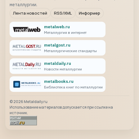
металлургии.
Лента новостей
RSS/XML
Информер
metalweb.ru
Металлургия в интернет
metalgost.ru
Металлургические стандарты
metaldaily.ru
Новости металлургии
metalbooks.ru
Библиотека книг по металлургии
©
2026
Metaldaily.ru
Использование материалов допускается при ссылке на
источник.