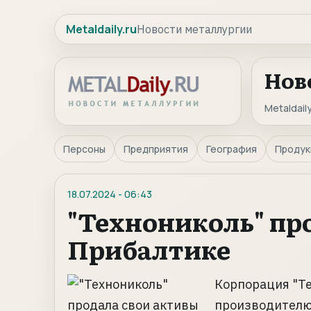
Metaldaily.ru
Новости металлургии
Нов
Metaldaily
Персоны
Предприятия
География
Продук
18.07.2024
-
06:43
"Технониколь" про
Прибалтике
Корпорация "Т
производителю