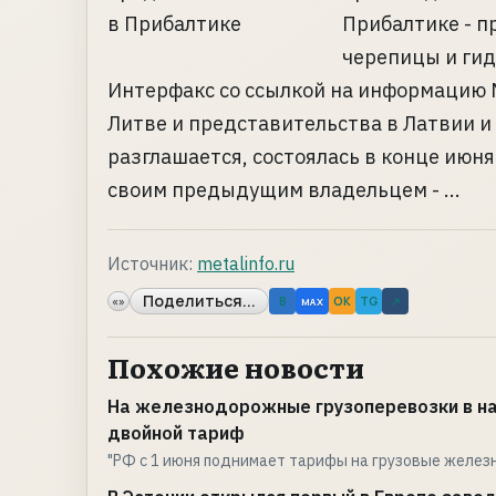
Прибалтике - 
черепицы и гид
Интерфакс со ссылкой на информацию M
Литве и представительства в Латвии и 
разглашается, состоялась в конце июня
своим предыдущим владельцем - ...
Источник:
metalinfo.ru
Поделиться...
«»
B
OK
TG
↗
MAX
Похожие новости
На железнодорожные грузоперевозки в на
двойной тариф
"РФ с 1 июня поднимает тарифы на грузовые желе