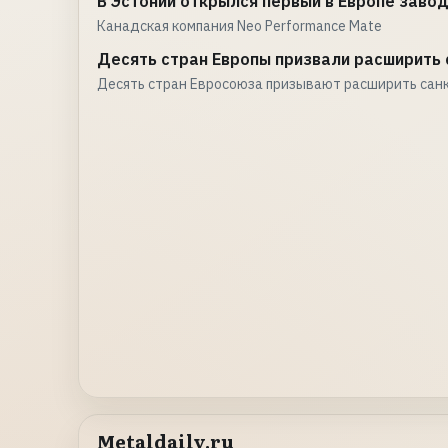
В Эстонии открылся первый в Европе заво
Канадская компания Neo Performance Mate
Десять стран Европы призвали расширить 
Десять стран Евросоюза призывают расширить сан
Metaldaily.ru