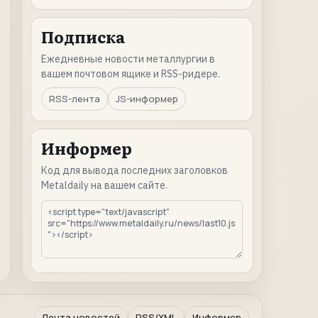
Подписка
Ежедневные новости металлургии в
вашем почтовом ящике и RSS-ридере.
RSS-лента
JS-информер
Информер
Код для вывода последних заголовков
Metaldaily на вашем сайте.
Лента новостей
RSS/XML
Информер