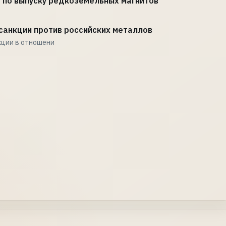
д по выпуску редкоземельных магнитов
санкции против российских металлов
кции в отношени