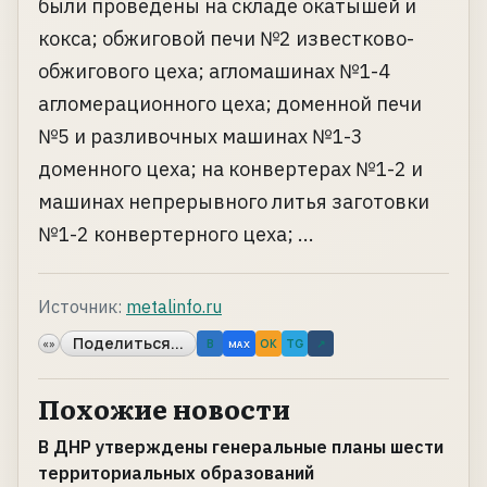
были проведены на складе окатышей и
кокса; обжиговой печи №2 известково-
обжигового цеха; агломашинах №1-4
агломерационного цеха; доменной печи
№5 и разливочных машинах №1-3
доменного цеха; на конвертерах №1-2 и
машинах непрерывного литья заготовки
№1-2 конвертерного цеха; ...
Источник:
metalinfo.ru
Поделиться...
«»
B
OK
TG
↗
MAX
Похожие новости
В ДНР утверждены генеральные планы шести
территориальных образований