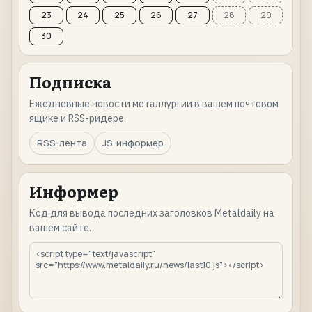
23
24
25
26
27
28
29
30
Подписка
Ежедневные новости металлургии в вашем почтовом
ящике и RSS-ридере.
RSS-лента
JS-информер
Информер
Код для вывода последних заголовков Metaldaily на
вашем сайте.