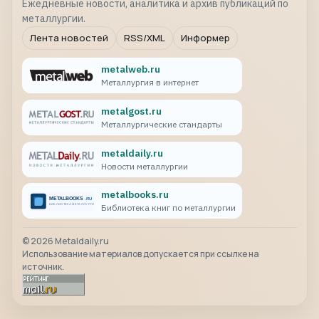
Ежедневные новости, аналитика и архив публикаций по
металлургии.
Лента новостей
RSS/XML
Информер
metalweb.ru
Металлургия в интернет
metalgost.ru
Металлургические стандарты
metaldaily.ru
Новости металлургии
metalbooks.ru
Библиотека книг по металлургии
©
2026
Metaldaily.ru
Использование материалов допускается при ссылке на
источник.