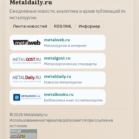
Metaldaily.ru
Ежедневные новости, аналитика и архив публикаций по
металлургии.
Лента новостей
RSS/XML
Информер
metalweb.ru
Металлургия в интернет
metalgost.ru
Металлургические стандарты
metaldaily.ru
Новости металлургии
metalbooks.ru
Библиотека книг по металлургии
©
2026
Metaldaily.ru
Использование материалов допускается при ссылке на
источник.