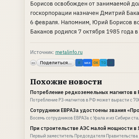
Борисов освобожден от занимаемой д
госкорпорации назначен Дмитрий Бакан
6 февраля. Напомним, Юрий Борисов во
Баканов родился 7 октября 1985 года в 
Источник:
metalinfo.ru
Поделиться...
«»
B
OK
TG
↗
MAX
Похожие новости
Потребление редкоземельных магнитов в Р
Потребление РЗ-магнитов в РФ может вырасти с 700
Сотрудники ЕВРАЗа удостоены звания «Пр
Восемь сотрудников ЕВРАЗа с Урала и из Сибири ст
При строительстве АЭС малой мощности в 
Первый заместитель Председателя Правительства