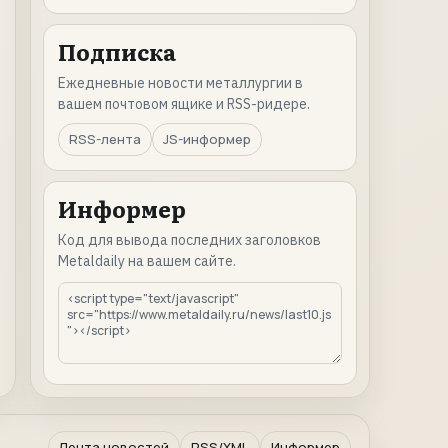
Подписка
Ежедневные новости металлургии в
вашем почтовом ящике и RSS-ридере.
RSS-лента
JS-информер
Информер
Код для вывода последних заголовков
Metaldaily на вашем сайте.
Лента новостей
RSS/XML
Информер