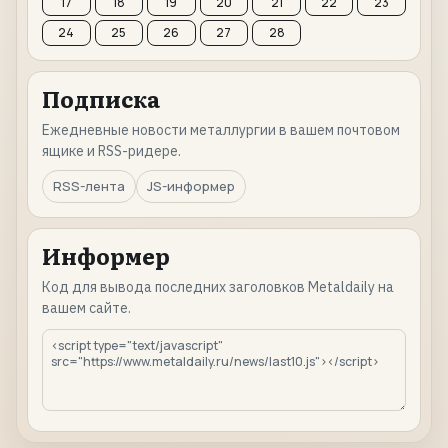
17
18
19
20
21
22
23
24
25
26
27
28
Подписка
Ежедневные новости металлургии в вашем почтовом
ящике и RSS-ридере.
RSS-лента
JS-информер
Информер
Код для вывода последних заголовков Metaldaily на
вашем сайте.