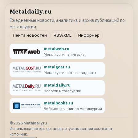
Metaldaily.ru
Ежедневные новости, аналитика и архив публикаций по
металлургии.
Лента новостей
RSS/XML
Информер
metalweb.ru
Металлургия в интернет
metalgost.ru
Металлургические стандарты
metaldaily.ru
Новости металлургии
metalbooks.ru
Библиотека книг по металлургии
©
2026
Metaldaily.ru
Использование материалов допускается при ссылке на
источник.