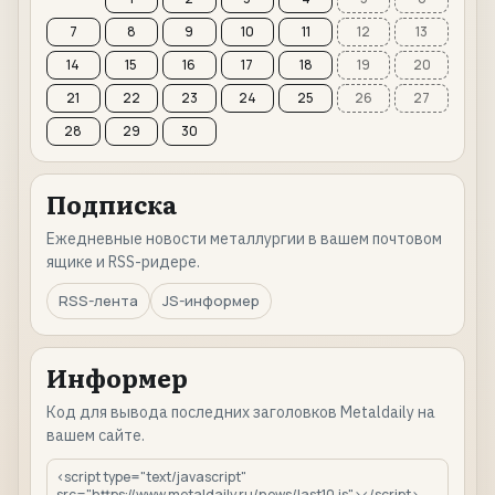
7
8
9
10
11
12
13
14
15
16
17
18
19
20
21
22
23
24
25
26
27
28
29
30
Подписка
Ежедневные новости металлургии в вашем почтовом
ящике и RSS-ридере.
RSS-лента
JS-информер
Информер
Код для вывода последних заголовков Metaldaily на
вашем сайте.