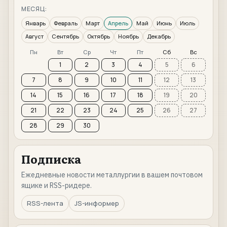
МЕСЯЦ:
Январь
Февраль
Март
Апрель
Май
Июнь
Июль
Август
Сентябрь
Октябрь
Ноябрь
Декабрь
Пн
Вт
Ср
Чт
Пт
Сб
Вс
1
2
3
4
5
6
7
8
9
10
11
12
13
14
15
16
17
18
19
20
21
22
23
24
25
26
27
28
29
30
Подписка
Ежедневные новости металлургии в вашем почтовом
ящике и RSS-ридере.
RSS-лента
JS-информер