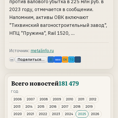
против валового убытка в 225 млн руб. в
2023 году, отмечается в сообщении.
Напомним, активы ОВК включают
"Тихвинский вагоностроительный завод",
НПЦ "Пружина", Rail 1520, ...
Источник:
metalinfo.ru
Поделиться...
«»
B
OK
TG
↗
MAX
Всего новостей
181 479
ГОД:
2006
2007
2008
2009
2010
2011
2012
2013
2014
2015
2016
2017
2018
2019
2020
2021
2022
2023
2024
2025
2026