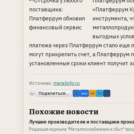
Платферрум объ
«Платферрум К
инструмента, ч
металлопродукц
выгодных услов
платежа через Платферрум стало еще л
могут прикрепить счет, а Платферрум 
установленные сроки клиент получит зак
Источник:
metalinfo.ru
Поделиться...
«»
B
OK
TG
↗
MAX
Похожие новости
Лучшие производители и поставщики прока
Редакция журнала "Металлоснабжение и сбыт" про