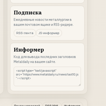
Подписка
Ежедневные новости металлургии в
вашем почтовом ящике и RSS-ридере.
RSS-лента
JS-информер
Информер
Код для вывода последних заголовков
Metaldaily на вашем сайте.
Лента новостей
RSS/XML
Информер