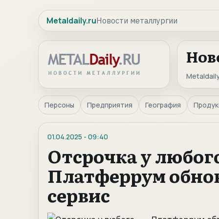
Metaldaily.ru
Новости металлургии
Нов
Metaldaily
Персоны
Предприятия
География
Продук
01.04.2025
-
09:40
Отсрочка у любог
Платферрум обно
сервис