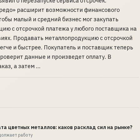
явил о перезапуске сервиса отсрочек.
редо» расширит возможности финансового
тобы малый и средний бизнес мог закупать
ию с отсрочкой платежа у любого поставщика на
иях. Продавать металлопродукцию с отсрочкой
егче и быстрее. Покупатель и поставщик теперь
проверит данные и произведет оплату. В
аз, а затем ...
та цветных металлов: каков расклад сил на рынке?
должает работу