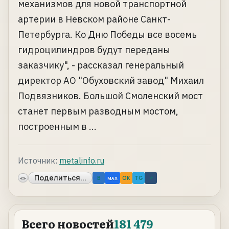
механизмов для новой транспортной
артерии в Невском районе Санкт-
Петербурга. Ко Дню Победы все восемь
гидроцилиндров будут переданы
заказчику", - рассказал генеральный
директор АО "Обуховский завод" Михаил
Подвязников. Большой Смоленский мост
станет первым разводным мостом,
построенным в ...
Источник:
metalinfo.ru
Поделиться...
«»
B
OK
TG
↗
MAX
Всего новостей
181 479