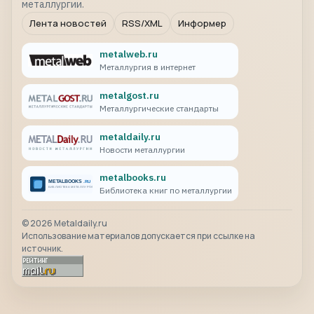
металлургии.
Лента новостей
RSS/XML
Информер
metalweb.ru
Металлургия в интернет
metalgost.ru
Металлургические стандарты
metaldaily.ru
Новости металлургии
metalbooks.ru
Библиотека книг по металлургии
©
2026
Metaldaily.ru
Использование материалов допускается при ссылке на
источник.