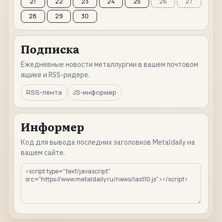
21
22
23
24
25
26
27
28
29
30
Подписка
Ежедневные новости металлургии в вашем почтовом
ящике и RSS-ридере.
RSS-лента
JS-информер
Информер
Код для вывода последних заголовков Metaldaily на
вашем сайте.