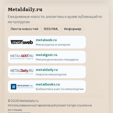
Metaldaily.ru
Ежедневные новости, аналитика и архив публикаций по
металлургии.
Лента новостей
RSS/XML
Информер
metalweb.ru
Металлургия в интернет
metalgost.ru
Металлургические стандарты
metaldaily.ru
Новости металлургии
metalbooks.ru
Библиотека книг по металлургии
©
2026
Metaldaily.ru
Использование материалов допускается при ссылке на
источник.