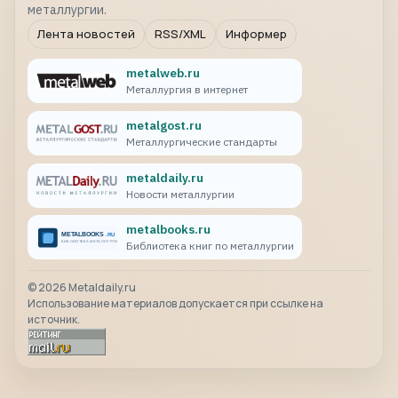
металлургии.
Лента новостей
RSS/XML
Информер
metalweb.ru
Металлургия в интернет
metalgost.ru
Металлургические стандарты
metaldaily.ru
Новости металлургии
metalbooks.ru
Библиотека книг по металлургии
©
2026
Metaldaily.ru
Использование материалов допускается при ссылке на
источник.