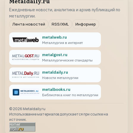
Metaldaily.ru
Ежедневные новости, аналитика и архив публикаций по
металлургии.
Лента новостей
RSS/XML
Информер
metalweb.ru
Металлургия в интернет
metalgost.ru
Металлургические стандарты
metaldaily.ru
Новости металлургии
metalbooks.ru
Библиотека книг по металлургии
©
2026
Metaldaily.ru
Использование материалов допускается при ссылке на
источник.