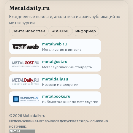
Metaldaily.ru
Ежедневные новости, аналитика и архив публикаций по
металлургии.
Лента новостей
RSS/XML
Информер
metalweb.ru
Металлургия в интернет
metalgost.ru
Металлургические стандарты
metaldaily.ru
Новости металлургии
metalbooks.ru
Библиотека книг по металлургии
©
2026
Metaldaily.ru
Использование материалов допускается при ссылке на
источник.