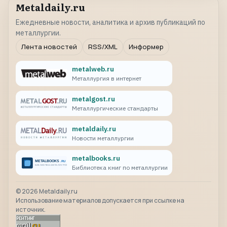
Metaldaily.ru
Ежедневные новости, аналитика и архив публикаций по
металлургии.
Лента новостей
RSS/XML
Информер
metalweb.ru
Металлургия в интернет
metalgost.ru
Металлургические стандарты
metaldaily.ru
Новости металлургии
metalbooks.ru
Библиотека книг по металлургии
©
2026
Metaldaily.ru
Использование материалов допускается при ссылке на
источник.