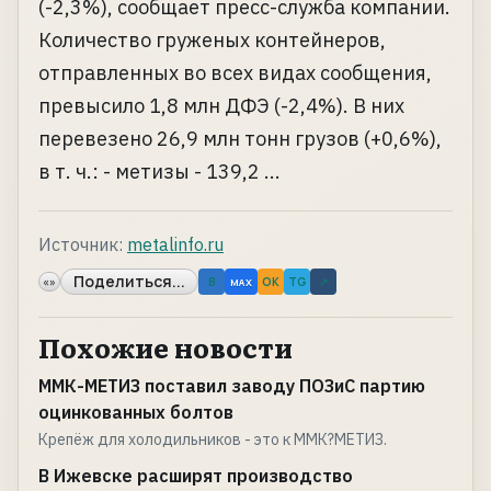
(-2,3%), сообщает пресс-служба компании.
Количество груженых контейнеров,
отправленных во всех видах сообщения,
превысило 1,8 млн ДФЭ (-2,4%). В них
перевезено 26,9 млн тонн грузов (+0,6%),
в т. ч.: - метизы - 139,2 ...
Источник:
metalinfo.ru
Поделиться...
«»
B
OK
TG
↗
MAX
Похожие новости
ММК-МЕТИЗ поставил заводу ПОЗиС партию
оцинкованных болтов
Крепёж для холодильников - это к ММК?МЕТИЗ.
В Ижевске расширят производство