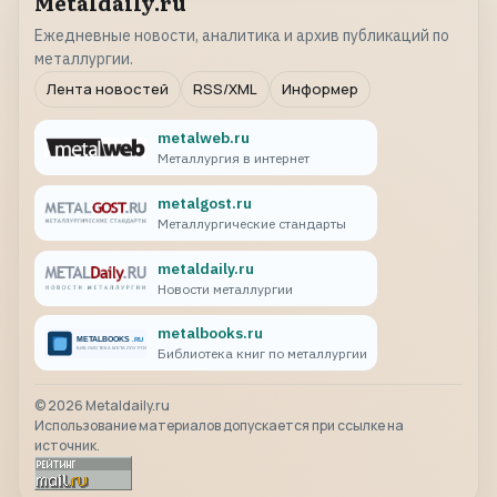
Metaldaily.ru
Ежедневные новости, аналитика и архив публикаций по
металлургии.
Лента новостей
RSS/XML
Информер
metalweb.ru
Металлургия в интернет
metalgost.ru
Металлургические стандарты
metaldaily.ru
Новости металлургии
metalbooks.ru
Библиотека книг по металлургии
©
2026
Metaldaily.ru
Использование материалов допускается при ссылке на
источник.