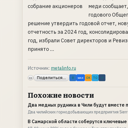
меди сообщает,
годового Общег
решение утвердить годовой отчет, нов
отчетность за 2024 год, консолидиров
год, избрали Совет директоров и Реви
принято ...
Источник:
metalinfo.ru
Поделиться...
«»
B
OK
TG
↗
MAX
Похожие новости
Два медных рудника в Чили будут вместе
Два чилийских горнодобывающих предприятия Sierr
В Самарской области соберутся ключевые