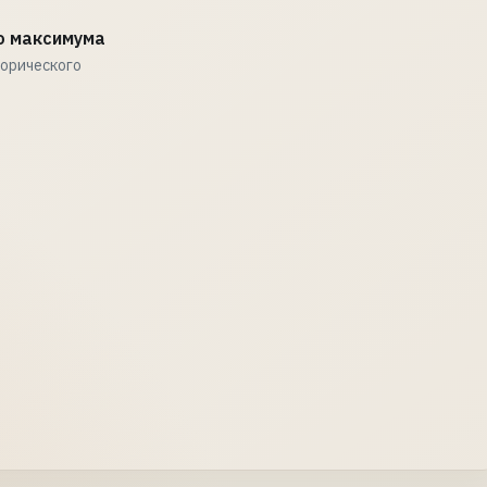
о максимума
торического