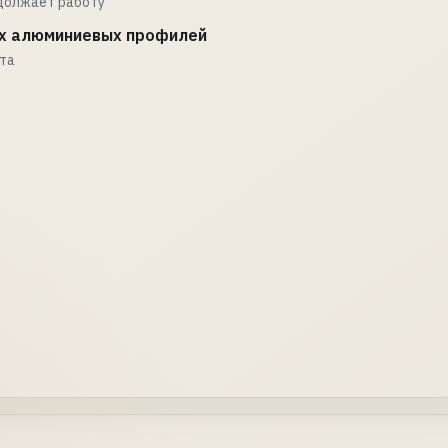
должает работу
х алюминиевых профилей
ата