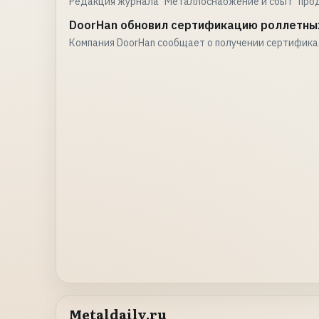
Редакция журнала "Металлоснабжение и сбыт" про
DoorHan обновил сертификацию роллетны
Компания DoorHan сообщает о получении сертифик
Metaldaily.ru