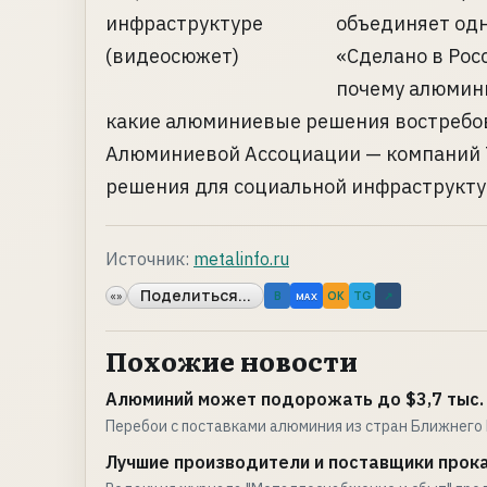
объединяет од
«Сделано в Рос
почему алюмин
какие алюминиевые решения востребов
Алюминиевой Ассоциации — компаний 
решения для социальной инфраструктур
Источник:
metalinfo.ru
Поделиться...
«»
B
OK
TG
↗
MAX
Похожие новости
Алюминий может подорожать до $3,7 тыс. 
Перебои с поставками алюминия из стран Ближнего 
Лучшие производители и поставщики прока