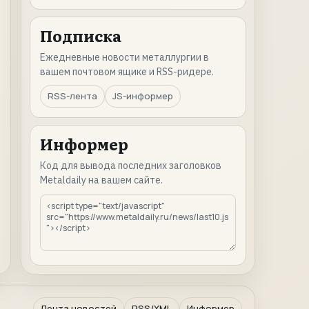
Подписка
Ежедневные новости металлургии в
вашем почтовом ящике и RSS-ридере.
RSS-лента
JS-информер
Информер
Код для вывода последних заголовков
Metaldaily на вашем сайте.
Лента новостей
RSS/XML
Информер