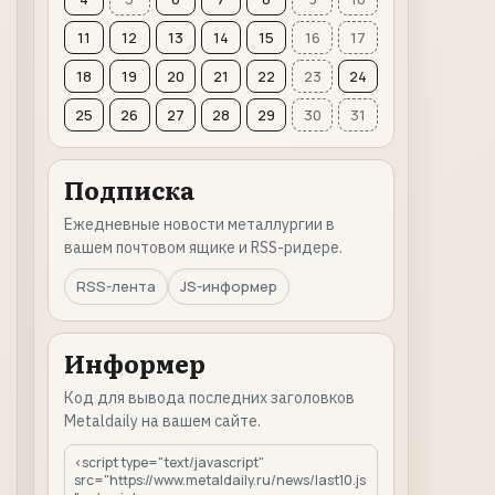
11
12
13
14
15
16
17
18
19
20
21
22
23
24
25
26
27
28
29
30
31
Подписка
Ежедневные новости металлургии в
вашем почтовом ящике и RSS-ридере.
RSS-лента
JS-информер
Информер
Код для вывода последних заголовков
Metaldaily на вашем сайте.