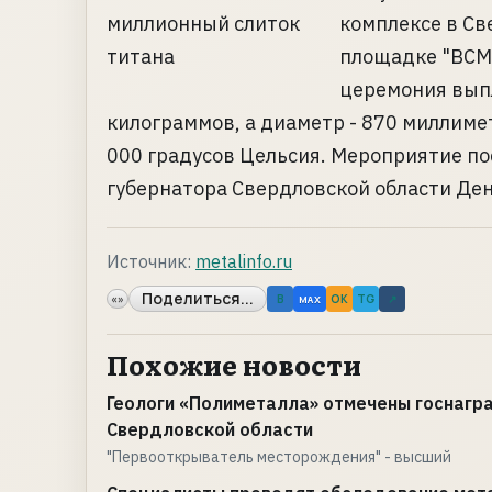
комплексе в Св
площадке "ВСМ
церемония выпл
килограммов, а диаметр - 870 миллиме
000 градусов Цельсия. Мероприятие п
губернатора Свердловской области Ден
Источник:
metalinfo.ru
Поделиться...
«»
B
OK
TG
↗
MAX
Похожие новости
Геологи «Полиметалла» отмечены госнагр
Свердловской области
"Первооткрыватель месторождения" - высший