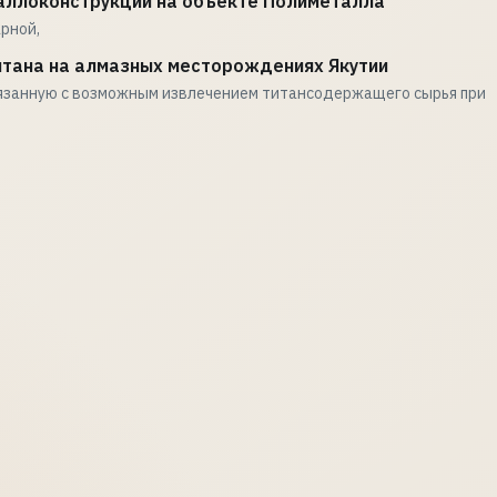
аллоконструкций на объекте Полиметалла
рной,
тана на алмазных месторождениях Якутии
вязанную с возможным извлечением титансодержащего сырья при