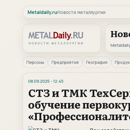
Metaldaily.ru
Новости металлургии
Нов
Metaldaily
Персоны
Предприятия
География
Продук
08.09.2025
-
12:45
СТЗ и ТМК ТехСер
обучение первоку
«Профессионалит