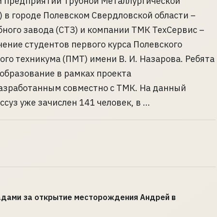
и предприятий Трубной Металлургической
 в городе Полевском Свердловской области –
бного завода (СТЗ) и компании ТМК ТехСервис –
чение студентов первого курса Полевского
го техникума (ПМТ) имени В. И. Назарова. Ребята
 образование в рамках проекта
азработанным совместно с ТМК. На данный
уз уже зачислен 141 человек, в ...
адами за открытие месторождения Андрей в