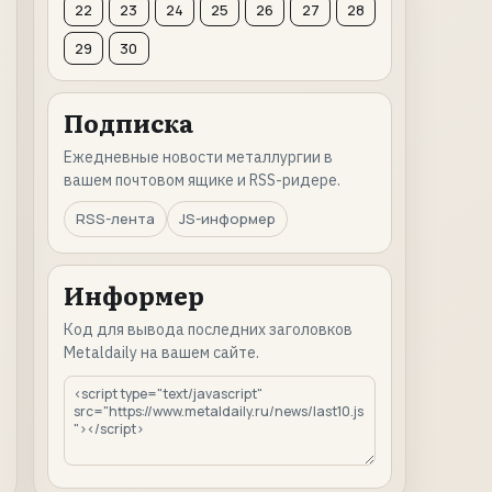
22
23
24
25
26
27
28
29
30
Подписка
Ежедневные новости металлургии в
вашем почтовом ящике и RSS-ридере.
RSS-лента
JS-информер
Информер
Код для вывода последних заголовков
Metaldaily на вашем сайте.