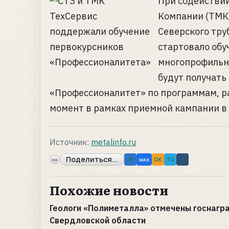
При содействи
Компании (ТМК)
Северского тру
стартовало обу
многопрофильно
будут получать
«Профессионалитет» по программам, р
момент в рамках приемной кампании в сс
Источник:
metalinfo.ru
Поделиться...
«»
B
OK
TG
↗
MAX
Похожие новости
Геологи «Полиметалла» отмечены госнагр
Свердловской области