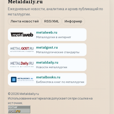
Metaldaily.ru
Ежедневные новости, аналитика и архив публикаций по
металлургии.
Лента новостей
RSS/XML
Информер
metalweb.ru
Металлургия в интернет
metalgost.ru
Металлургические стандарты
metaldaily.ru
Новости металлургии
metalbooks.ru
Библиотека книг по металлургии
©
2026
Metaldaily.ru
Использование материалов допускается при ссылке на
источник.