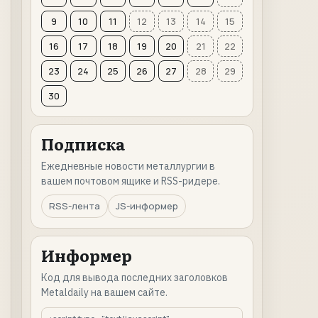
9
10
11
12
13
14
15
16
17
18
19
20
21
22
23
24
25
26
27
28
29
30
Подписка
Ежедневные новости металлургии в
вашем почтовом ящике и RSS-ридере.
RSS-лента
JS-информер
Информер
Код для вывода последних заголовков
Metaldaily на вашем сайте.