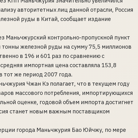
ерез КПП Маньчжурия значительно увеличился
нализу авторитетных лиц данной отрасли, Россия
езной руды в Китай, сообщает издание
рез Маньчжурский контрольно-пропускной пункт
 тонны железной руды на сумму 75,5 миллионов
венно в 196 и 601 раз по сравнению с
средняя импортная цена составляла 153,8
 в тот же период 2007 года.
ьчжурия Чжан Кэ полагает, что в текущем году
варов массового потребления, импортирующихся
льной оценке, годовой объем импорта достигнет
оссия станет новым важным поставщиком
рции города Маньчжурия Бао Юйчжу, по мере