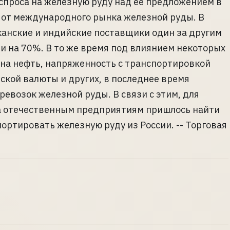
спроса на железную руду над ее предложением в
 от международного рынка железной руды. В
канские и индийские поставщики один за другим
и на 70%. В то же время под влиянием некоторых
н на нефть, напряженность с транспортировкой
кой валюты и других, в последнее время
евозок железной руды. В связи с этим, для
а отечественным предприятиям пришлось найти
ортировать железную руду из России. -- Торговая