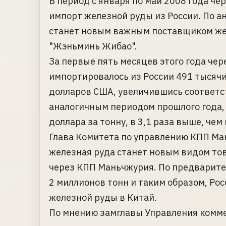
В период с января по май 2008 года ч
импорт железной руды из России. По а
станет новым важным поставщиком жел
"Жэньминь Жибао".
За первые пять месяцев этого года че
импортировалось из России 491 тысячи
долларов США, увеличившись соответст
аналогичным периодом прошлого года, 
доллара за тонну, в 3,1 раза выше, чем
Глава Комитета по управлению КПП Ман
железная руда станет новым видом то
через КПП Маньчжурия. По предварите
2 миллионов тонн и таким образом, Р
железной руды в Китай.
По мнению замглавы Управления комме