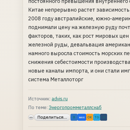
постоянного превышения внутреннего 
Китае непрерывно растет зависимость
2008 году австралийские, южно-амери
поднимали цену на железную руду почт
факторов, таких, как рост мировых це
железной руды, девальвация американс
намного выросла стоимость морских пер
снижения себестоимости производств
новые каналы импорта, и они стали имп
система Металлоторг
Источник:
advis.ru
По теме:
Энергопромметаллснаб
Поделиться...
«»
B
OK
TG
↗
MAX