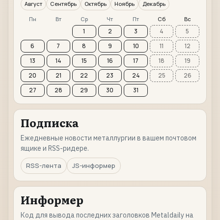
Август
Сентябрь
Октябрь
Ноябрь
Декабрь
Пн
Вт
Ср
Чт
Пт
Сб
Вс
1
2
3
4
5
6
7
8
9
10
11
12
13
14
15
16
17
18
19
20
21
22
23
24
25
26
27
28
29
30
31
Подписка
Ежедневные новости металлургии в вашем почтовом
ящике и RSS-ридере.
RSS-лента
JS-информер
Информер
Код для вывода последних заголовков Metaldaily на