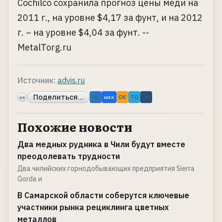
Cochilco сохранила прогноз цены меди на
2011 г., на уровне $4,17 за фунт, и на 2012
г. – на уровне $4,04 за фунт. --
MetalTorg.ru
Источник:
advis.ru
Поделиться...
«»
B
OK
TG
↗
MAX
Похожие новости
Два медных рудника в Чили будут вместе
преодолевать трудности
Два чилийских горнодобывающих предприятия Sierra
Gorda и
В Самарской области соберутся ключевые
участники рынка рециклинга цветных
металлов