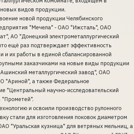
еталлургическом комбинате, входящем в
 новых видов продукции.
воение новой продукции Челябинского
едприятия "Мечела" - ОАО "Ижсталь", ОАО
ат", АО "Донецкий электрометаллургический
 что ещё раз подтверждает эффективность
 и их работы в единой сбалансированной
крупными заказчиками на новые виды продукции
"Ашинский металлургический завод", ОАО
О "Ариной", а также Федеральное
ие "Центральный научно-исследовательский
 "Прометей".
ехнологию и освоили производство рулонного
вку стали для изготовления поковок диаметром
ОАО "Уральская кузница" для ветряных мельниц, а