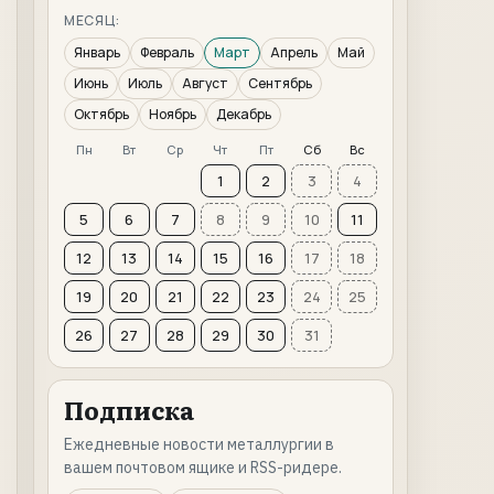
МЕСЯЦ:
Январь
Февраль
Март
Апрель
Май
Июнь
Июль
Август
Сентябрь
Октябрь
Ноябрь
Декабрь
Пн
Вт
Ср
Чт
Пт
Сб
Вс
1
2
3
4
5
6
7
8
9
10
11
12
13
14
15
16
17
18
19
20
21
22
23
24
25
26
27
28
29
30
31
Подписка
Ежедневные новости металлургии в
вашем почтовом ящике и RSS-ридере.