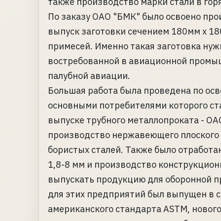
также производство марки стали в гор
По заказу ОАО "БМК" было освоено про
выпуск заготовки сечением 180мм x 1
примесей. Именно такая заготовка ну
востребованной в авиационной промыш
палубной авиации.
Большая работа была проведена по ос
основными потребителями которого ст
выпуске трубного металлопроката - ОА
производство нержавеющего плоского п
бористых сталей. Также было отработа
1,8-8 мм и производство конструкцион
выпускать продукцию для оборонной 
для этих предприятий был выпущен в 
американского стандарта ASTM, нового