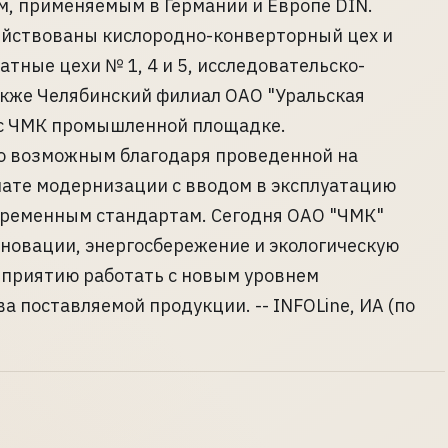
м, применяемым в Германии и Европе DIN.
ействованы кислородно-конверторный цех и
тные цехи № 1, 4 и 5, исследовательско-
акже Челябинский филиал ОАО "Уральская
 с ЧМК промышленной площадке.
о возможным благодаря проведенной на
ате модернизации с вводом в эксплуатацию
временным стандартам. Сегодня ОАО "ЧМК"
нновации, энергосбережение и экологическую
дприятию работать с новым уровнем
 поставляемой продукции. -- INFOLine, ИА (по