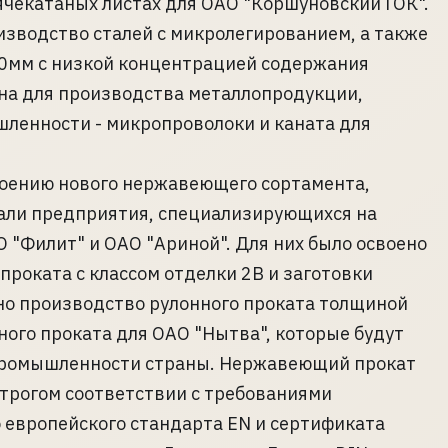
ячекатаных листах для ОАО "Коршуновский ГОК".
изводство сталей с микролегированием, а также
80мм с низкой концентрацией содержания
жна для производства металлопродукции,
ленности - микропроволоки и каната для
воению нового нержавеющего сортамента,
али предприятия, специализирующихся на
О "Филит" и ОАО "Ариной". Для них было освоено
роката с классом отделки 2B и заготовки
но производство рулонного проката толщиной
ного проката для ОАО "Нытва", которые будут
промышленности страны. Нержавеющий прокат
строгом соответствии с требованиями
 европейского стандарта EN и сертификата