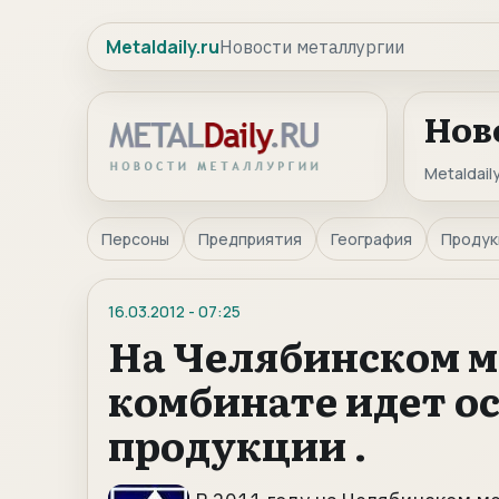
Metaldaily.ru
Новости металлургии
Нов
Metaldaily
Персоны
Предприятия
География
Продук
16.03.2012
-
07:25
На Челябинском 
комбинате идет о
продукции .