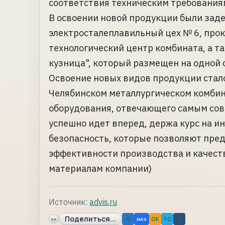
соответствия техническим требования
В освоении новой продукции были зад
электросталеплавильный цех № 6, прока
технологический центр комбината, а т
кузница", который размещен на одной
Освоение новых видов продукции стал
Челябинском металлургическом комбин
оборудования, отвечающего самым со
успешно идет вперед, держа курс на и
безопасность, которые позволяют пре
эффективности производства и качества
материалам компании)
Источник:
advis.ru
Поделиться...
«»
B
OK
TG
↗
MAX