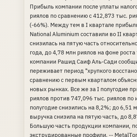
Прибыль компании после уплаты налого
риялов по сравнению с 412,873 тыс. р
(-66%). Между тем в I квартале прибыл
National Aluminium составили во II ква
снизилась на пятую часть относительн
года, до 4,78 млн риялов на фоне рос
компании Рашид Саиф Аль-Сади сообщи
переживает период "хрупкого восстано
сравнению с первым кварталом объясн
новых рынках. Все же за I полугодие п
риялов против 747,096 тыс. риялов по
полугодие снизились на 8,2%; до 6,51 м
выручка снизила на пятую часть, до 8,8
Большую часть продукции компании, по
экструдированные профили. -- MetalTor