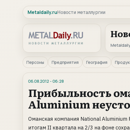
Metaldaily.ru
Новости металлургии
Нов
Metaldaily
Персоны
Предприятия
География
Продук
06.08.2012
-
06:28
Прибыльность ома
Aluminium неусто
Оманская компания National Aluminium
итогам II квартала на 2/3 на фоне сох