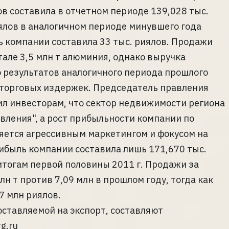
в составила в отчетном периоде 139,028 тыс.
иялов в аналогичном периоде минувшего года
ь компании составила 33 тыс. риялов. Продажи
ртале 3,5 млн т алюминия, однако выручка
о результатов аналогичного периода прошлого
та торговых издержек. Председатель правления
л инвесторам, что сектор недвижимости региона
вления", а рост прибыльности компании по
яется агрессивным маркетингом и фокусом на
рибыль компании составила лишь 171,670 тыс.
 итогам первой половины 2011 г. Продажи за
лн т против 7,09 млн в прошлом году, тогда как
7 млн риялов.
ставляемой на экспорт, составляют
g.ru