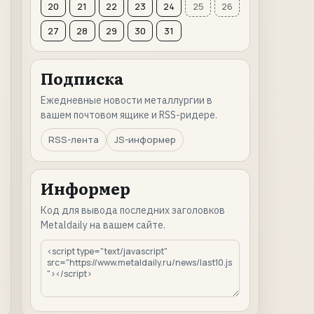
20
21
22
23
24
25
26
27
28
29
30
31
Подписка
Ежедневные новости металлургии в
вашем почтовом ящике и RSS-ридере.
RSS-лента
JS-информер
Информер
Код для вывода последних заголовков
Metaldaily на вашем сайте.