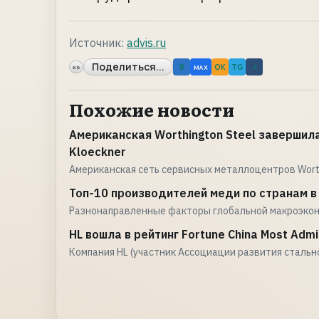
Источник:
advis.ru
Поделиться...
«»
B
OK
TG
↗
MAX
Похожие новости
Американская Worthington Steel заверши
Kloeckner
Американская сеть сервисных металлоцентров Worth
Топ-10 производителей меди по странам в
Разнонаправленные факторы глобальной макроэко
HL вошла в рейтинг Fortune China Most Adm
Компания HL (участник Ассоциации развития стальн