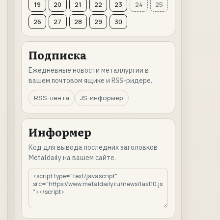
19
20
21
22
23
24
25
26
27
28
29
30
Подписка
Ежедневные новости металлургии в
вашем почтовом ящике и RSS-ридере.
RSS-лента
JS-информер
Информер
Код для вывода последних заголовков
Metaldaily на вашем сайте.