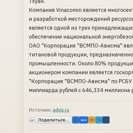
Тхуан.
Компания Vinacomin является многосек
и разработкой месторождений ресурсов
является одной из трех принадлежащих
обеспечение национальной энергобезо
ОАО "Корпорация "ВСМПО-Ависма" яв
титановой продукции, предназначенной
промышленности. Около 80% продукции
акционером компании является госкор
"Корпорация "ВСМПО-Ависма" по РСБУ в 
миллиарда рублей с 646,334 миллиона р
Источник:
advis.ru
Поделиться...
«»
B
OK
TG
↗
MAX