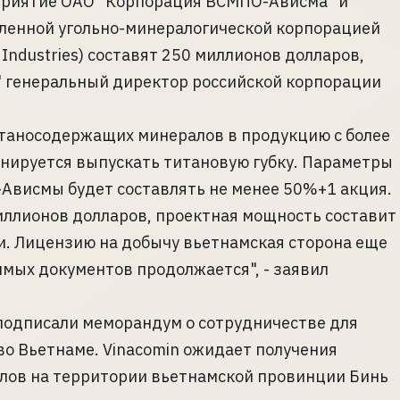
приятие ОАО "Корпорация ВСМПО-Ависма" и
ленной угольно-минералогической корпорацией
l Industries) составят 250 миллионов долларов,
" генеральный директор российской корпорации
итаносодержащих минералов в продукцию с более
анируется выпускать титановую губку. Параметры
–Ависмы будет составлять не менее 50%+1 акция.
иллионов долларов, проектная мощность составит
ки. Лицензию на добычу вьетнамская сторона еще
имых документов продолжается", - заявил
 подписали меморандум о сотрудничестве для
о Вьетнаме. Vinacomin ожидает получения
лов на территории вьетнамской провинции Бинь