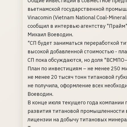
Общие инвестиции в совместное пред
вьетнамской государственной промыш
Vinacomin (Vietnam National Coal-Minera
сообщил в интервью агентству "Прайм
Михаил Воеводин.
"СП будет заниматься переработкой т
высокой добавленной стоимостью - пл
СП пока обсуждаются, но доля "ВСМПО
План по инвестициям – не менее 250 м
не менее 20 тысяч тонн титановой губ
не получила, оформление всех необход
Воеводин.
В конце июля текущего года компании
развития титановой промышленности в
лицензии на добычу титановых минера