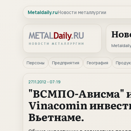
Metaldaily.ru
Новости металлургии
Нов
Metaldaily
Персоны
Предприятия
География
Продук
27.11.2012
-
07:19
"ВСМПО-Ависма" и
Vinacomin инвести
Вьетнаме.