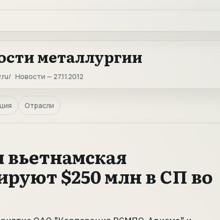
ости металлургии
.ru
Новости — 27.11.2012
ция
Отрасли
 вьетнамская
руют $250 млн в СП во