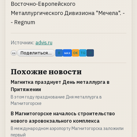
Восточно-Европейского
Металлургического Дивизиона "Мечела". -
- Regnum
Источник:
advis.ru
Поделиться...
«»
B
OK
TG
↗
MAX
Похожие новости
Магнитка празднует День металлурга в
Притяжении
В этом году празднование Дня металлурга в
Магнитогорске
В Магнитогорске началось строительство
нового аэровокзального комплекса
В международном аэропорту Магнитогорска заложили
первый