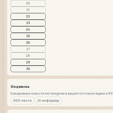
20
21
22
23
24
25
26
27
28
29
30
Подписка
Ежедневные новости металлургии в вашем почтовом ящике и RS
RSS-лента
JS-информер