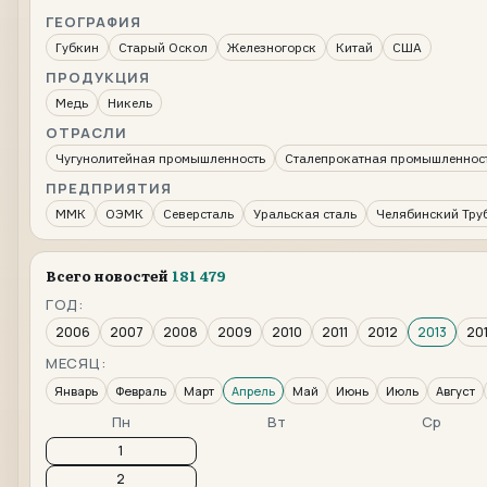
ГЕОГРАФИЯ
Губкин
Старый Оскол
Железногорск
Китай
США
ПРОДУКЦИЯ
Медь
Никель
ОТРАСЛИ
Чугунолитейная промышленность
Сталепрокатная промышленнос
ПРЕДПРИЯТИЯ
ММК
ОЭМК
Северсталь
Уральская сталь
Челябинский Тру
Всего новостей
181 479
ГОД:
2006
2007
2008
2009
2010
2011
2012
2013
20
МЕСЯЦ:
Январь
Февраль
Март
Апрель
Май
Июнь
Июль
Август
Пн
Вт
Ср
1
2