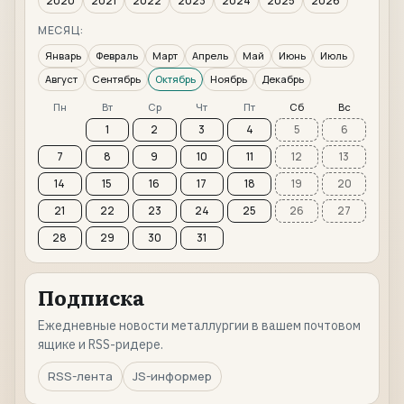
2020
2021
2022
2023
2024
2025
2026
МЕСЯЦ:
Январь
Февраль
Март
Апрель
Май
Июнь
Июль
Август
Сентябрь
Октябрь
Ноябрь
Декабрь
Пн
Вт
Ср
Чт
Пт
Сб
Вс
1
2
3
4
5
6
7
8
9
10
11
12
13
14
15
16
17
18
19
20
21
22
23
24
25
26
27
28
29
30
31
Подписка
Ежедневные новости металлургии в вашем почтовом
ящике и RSS-ридере.
RSS-лента
JS-информер