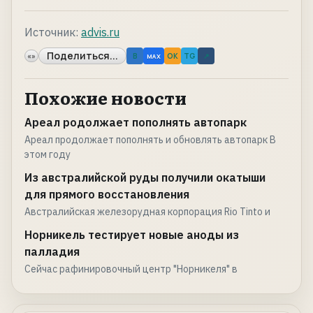
Источник:
advis.ru
Поделиться...
«»
B
OK
TG
↗
MAX
Похожие новости
Ареал родолжает пополнять автопарк
Ареал продолжает пополнять и обновлять автопарк В
этом году
Из австралийской руды получили окатыши
для прямого восстановления
Австралийская железорудная корпорация Rio Tinto и
Норникель тестирует новые аноды из
палладия
Сейчас рафинировочный центр "Норникеля" в