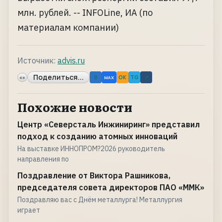
млн. рублей. -- INFOLine, ИА (по
материалам компании)
Источник:
advis.ru
Поделиться...
«»
B
OK
TG
↗
MAX
Похожие новости
Центр «Северсталь Инжиниринг» представил
подход к созданию атомных инноваций
На выставке ИННОПРОМ?2026 руководитель
направления по
Поздравление от Виктора Рашникова,
председателя совета директоров ПАО «ММК»
Поздравляю вас с Днём металлурга! Металлургия
играет