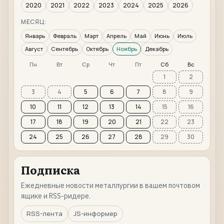
2020
2021
2022
2023
2024
2025
2026
МЕСЯЦ:
Январь
Февраль
Март
Апрель
Май
Июнь
Июль
Август
Сентябрь
Октябрь
Ноябрь
Декабрь
Пн
Вт
Ср
Чт
Пт
Сб
Вс
1
2
3
4
5
6
7
8
9
10
11
12
13
14
15
16
17
18
19
20
21
22
23
24
25
26
27
28
29
30
Подписка
Ежедневные новости металлургии в вашем почтовом
ящике и RSS-ридере.
RSS-лента
JS-информер