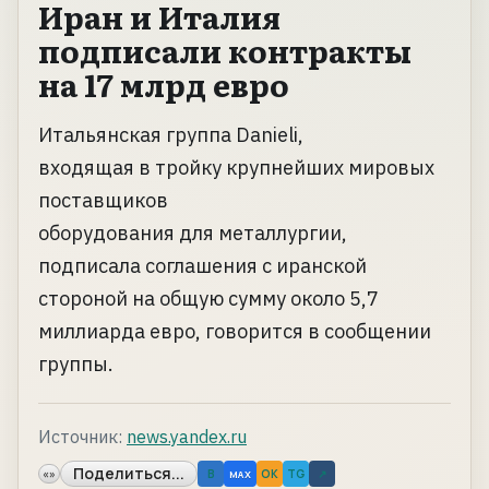
Иран и Италия
подписали контракты
на 17 млрд евро
Итальянская группа Danieli,
входящая в тройку крупнейших мировых
поставщиков
оборудования для металлургии,
подписала соглашения с иранской
стороной на общую сумму около 5,7
миллиарда евро, говорится в сообщении
группы.
Источник:
news.yandex.ru
Поделиться...
«»
B
OK
TG
↗
MAX