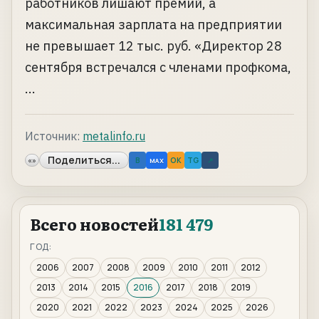
работников лишают премий, а
максимальная зарплата на предприятии
не превышает 12 тыс. руб. «Директор 28
сентября встречался с членами профкома,
...
Источник:
metalinfo.ru
Поделиться...
«»
B
OK
TG
↗
MAX
Всего новостей
181 479
ГОД:
2006
2007
2008
2009
2010
2011
2012
2013
2014
2015
2016
2017
2018
2019
2020
2021
2022
2023
2024
2025
2026