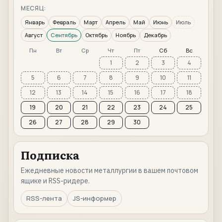
МЕСЯЦ:
Январь
Февраль
Март
Апрель
Май
Июнь
Июль
Август
Сентябрь
Октябрь
Ноябрь
Декабрь
Пн
Вт
Ср
Чт
Пт
Сб
Вс
1
2
3
4
5
6
7
8
9
10
11
12
13
14
15
16
17
18
19
20
21
22
23
24
25
26
27
28
29
30
Подписка
Ежедневные новости металлургии в вашем почтовом
ящике и RSS-ридере.
RSS-лента
JS-информер