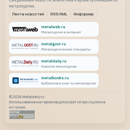
Ежедневные новости, аналитика и архив публикаций по
металлургии.
Лента новостей
RSS/XML
Информер
metalweb.ru
Металлургия в интернет
metalgost.ru
Металлургические стандарты
metaldaily.ru
Новости металлургии
metalbooks.ru
Библиотека книг по металлургии
©
2026
Metaldaily.ru
Использование материалов допускается при ссылке на
источник.