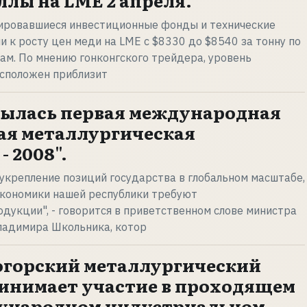
ллы на LME 2 апреля.
зировавшиеся инвестиционные фонды и технические
и к росту цен меди на LME с $8330 до $8540 за тонну по
м. По мнению гонконгского трейдера, уровень
сположен приблизит
рылась первая международная
ая металлургическая
 2008".
 укрепление позиций государства в глобальном масштабе,
экономики нашей республики требуют
дукции", - говорится в приветственном слове министра
ладимира Школьника, котор
огорский металлургический
инимает участие в проходящем
дународном индустриальном