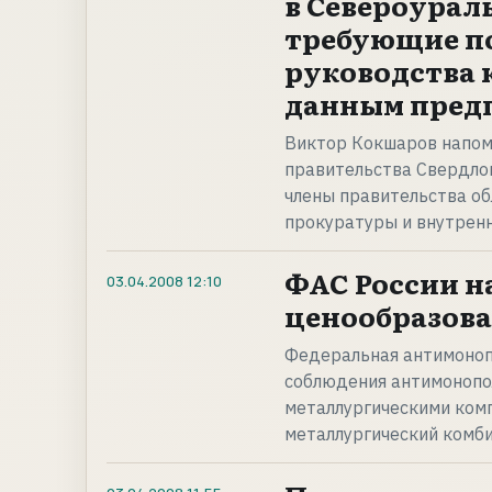
в Североурал
требующие п
руководства 
данным пред
Виктор Кокшаров напомн
правительства Свердлов
члены правительства об
прокуратуры и внутренн
ФАС России н
03.04.2008
12:10
ценообразов
Федеральная антимоноп
соблюдения антимонопо
металлургическими ком
металлургический комби