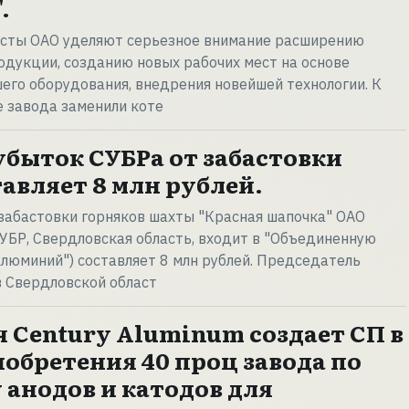
.
исты ОАО уделяют серьезное внимание расширению
дукции, созданию новых рабочих мест на основе
го оборудования, внедрения новейшей технологии. К
е завода заменили коте
быток СУБРа от забастовки
авляет 8 млн рублей.
забастовки горняков шахты "Красная шапочка" ОАО
УБР, Свердловская область, входит в "Объединенную
люминий") составляет 8 млн рублей. Председатель
 Свердловской област
 Century Aluminum создает СП в
иобретения 40 проц завода по
 анодов и катодов для