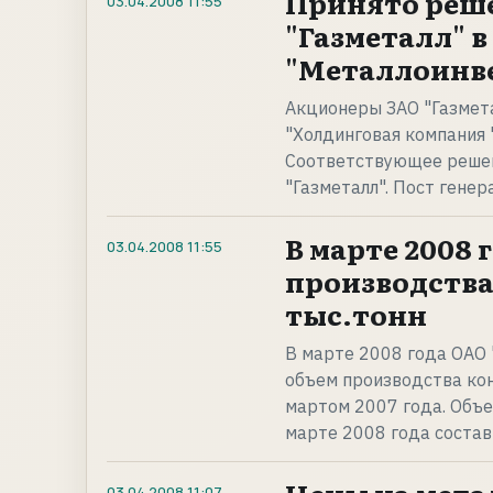
Принято реше
03.04.2008
11:55
"Газметалл" 
"Металлоинве
Акционеры ЗАО "Газмета
"Холдинговая компания 
Соответствующее решен
"Газметалл". Пост гене
В марте 2008
03.04.2008
11:55
производства 
тыс.тонн
В марте 2008 года ОАО 
объем производства кон
мартом 2007 года. Объ
марте 2008 года состави
03.04.2008
11:07