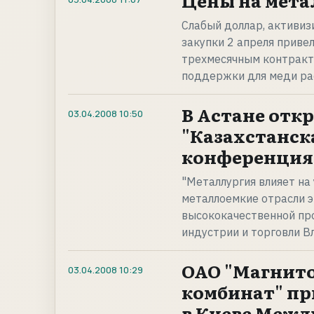
Цены на мета
Слабый доллар, активи
закупки 2 апреля привел
трехмесячным контракта
поддержки для меди ра
В Астане отк
03.04.2008
10:50
"Казахстанск
конференция -
"Металлургия влияет на
металлоемкие отрасли 
высококачественной про
индустрии и торговли В
ОАО "Магнит
03.04.2008
10:29
комбинат" пр
в Киеве Меж