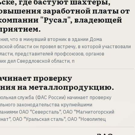
ьске, где бастуют шахтёры,
овышения заработной платы от
компании "Русал", владеющей
приятием.
ил, что в минувший вторник в здании Дома
ской области он провел встречу, в которой участвовали
ласти, представителей профсоюзов, органов
их дел Свердловской области, п
ачинает проверку
ания на металлопродукцию.
ольная служба (ФАС России) начинает проверку
льного законодательства крупнейшими
паниями ОАО "Северсталь", ОАО "Магнитогорский
нат", ОАО "Уральская сталь", ОАО "Новолипец