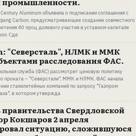
 промышленности.
Century Aluminum объявила о подписании соглашения с
gqiang Carbon, предусматривающее создание совместного
етения 40 проц долевого участия в уставном капитале
bon. Сде
on: "Северсталь", НЛМК и ММК
объектами расследования ФАС.
ольная служба (ФАС) рассмотрит ценовую политику
о проката – "Северстали", ММК и НЛМК. ФАС начала
нии сталелитейных компаний по запросу "Газпром
аза", в котором утвержда
 правительства Свердловской
ор Кокшаров 2 апреля
ровал ситуацию, сложившуюся