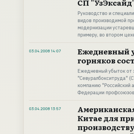
СП "УзЭксайд"
Руководство и специал
видов производимой про
модернизации устаревше
примеру, во втором цех
Ежедневный у
03.04.2008
14:07
горняков сост
Ежедневный убыток от 
"Севуралбокситруда" (С
компанию "Российский а
Федерации профсоюзов
Американская
03.04.2008
13:57
Китае для пр
производству