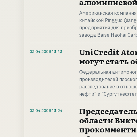
алюминиевой
Американская компания 
китайской Pingguo Qian
предприятия для приобр
завода Baise Haohai Car
UniCredit At
03.04.2008
13:43
могут стать 
Федеральная антимоноп
производителей плоског
расследование в отноше
нефти" и "Сургутнефтег
Председатель
03.04.2008
13:24
области Викт
прокомменти