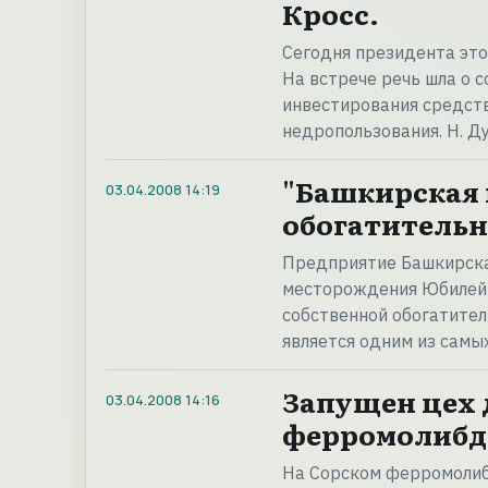
Кросс.
Сегодня президента это
На встрече речь шла о 
инвестирования средст
недропользования. Н. Д
"Башкирская 
03.04.2008
14:19
обогатительн
Предприятие Башкирска
месторождения Юбилейн
собственной обогатите
является одним из самы
Запущен цех 
03.04.2008
14:16
ферромолибде
На Сорском ферромолиб