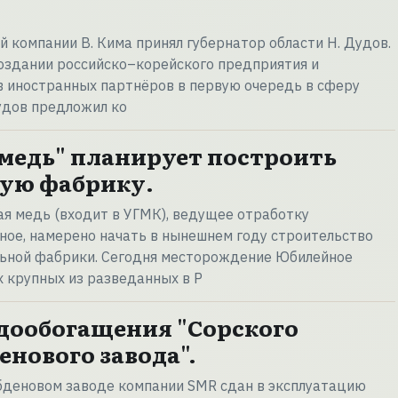
й компании В. Кима принял губернатор области Н. Дудов.
создании российско–корейского предприятия и
в иностранных партнёров в первую очередь в сферу
удов предложил ко
медь" планирует построить
ую фабрику.
я медь (входит в УГМК), ведущее отработку
ое, намерено начать в нынешнем году строительство
льной фабрики. Сегодня месторождение Юбилейное
х крупных из разведанных в Р
дообогащения "Сорского
нового завода".
деновом заводе компании SMR сдан в эксплуатацию