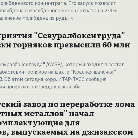
олибденового концентрата. Его запуск позволит
молибдена в молибденовом концентрате на 2-3%
влечение молибдена из руды. <
риятия "Севуралбокситруда"
овки горняков превысили 60 млн
вуралбокситруда" /СУБР/, который входит в состав
забастовки горняков на шахте "Красная шапочка"
й. Об этом сегодня корр. ИТАР-ТАСС сообщил
и профсоюзов Свердловской обл
ский завод по переработке лома
етных металлов" начал
комплектующие для
в, выпускаемых на джизакском