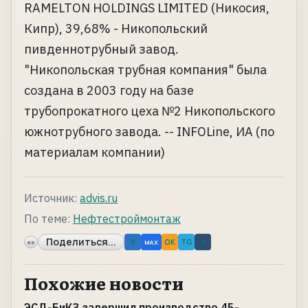
RAMELTON HOLDINGS LIMITED (Никосия,
Кипр), 39,68% - Никопольский
пивденнотрубный завод.
"Никопольская трубная компания" была
создана в 2003 году на базе
трубопрокатного цеха №2 Никопольского
южнотрубного завода. -- INFOLine, ИА (по
материалам компании)
Источник:
advis.ru
По теме:
Нефтестроймонтаж
Поделиться...
«»
B
OK
TG
↗
MAX
Похожие новости
ЭСД-БиКЗ завершил производство 45-