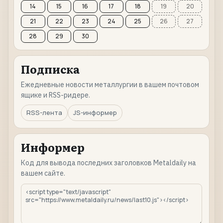
14
15
16
17
18
19
20
21
22
23
24
25
26
27
28
29
30
Подписка
Ежедневные новости металлургии в вашем почтовом
ящике и RSS-ридере.
RSS-лента
JS-информер
Информер
Код для вывода последних заголовков Metaldaily на
вашем сайте.