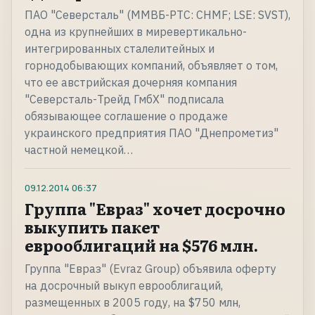
ПАО "Северсталь" (ММВБ-РТС: CHMF; LSE: SVST),
одна из крупнейших в миревертикально-
интегрированных сталелитейных и
горнодобывающих компаний, объявляет о том,
что ее австрийская дочерняя компания
"Северсталь-Трейд ГмбХ" подписала
обязывающее соглашение о продаже
украинского предприятия ПАО "Днепрометиз"
частной немецкой…
09.12.2014
06:37
Группа "Евраз" хочет досрочно
выкупить пакет
еврооблигаций на $576 млн.
Группа "Евраз" (Evraz Group) объявила оферту
на досрочный выкуп еврооблигаций,
размещенных в 2005 году, на $750 млн,