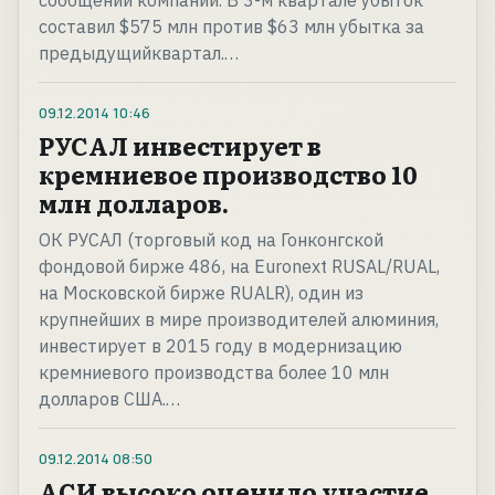
сообщении компании. В 3-м квартале убыток
составил $575 млн против $63 млн убытка за
предыдущийквартал.…
09.12.2014
10:46
РУСАЛ инвестирует в
кремниевое производство 10
млн долларов.
ОК РУСАЛ (торговый код на Гонконгской
фондовой бирже 486, на Euronext RUSAL/RUAL,
на Московской бирже RUALR), один из
крупнейших в мире производителей алюминия,
инвестирует в 2015 году в модернизацию
кремниевого производства более 10 млн
долларов США.…
09.12.2014
08:50
АСИ высоко оценило участие