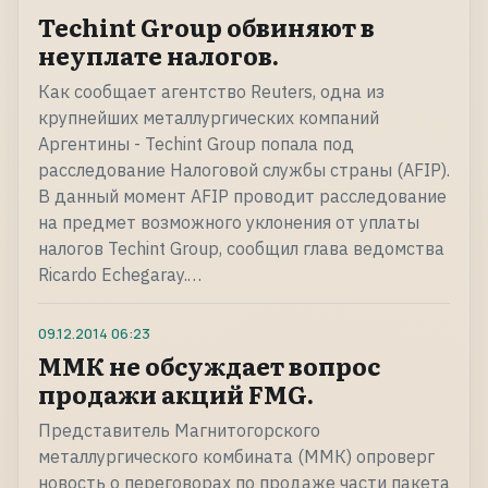
Techint Group обвиняют в
неуплате налогов.
Как сообщает агентство Reuters, одна из
крупнейших металлургических компаний
Аргентины - Techint Group попала под
расследование Налоговой службы страны (AFIP).
В данный момент AFIP проводит расследование
на предмет возможного уклонения от уплаты
налогов Techint Group, сообщил глава ведомства
Ricardo Echegaray.…
09.12.2014
06:23
ММК не обсуждает вопрос
продажи акций FMG.
Представитель Магнитогорского
металлургического комбината (ММК) опроверг
новость о переговорах по продаже части пакета