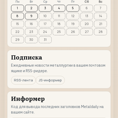
Пн
Вт
Ср
Чт
Пт
Сб
Вс
1
2
3
4
5
6
7
8
9
10
11
12
13
14
15
16
17
18
19
20
21
22
23
24
25
26
27
28
29
30
31
Подписка
Ежедневные новости металлургии в вашем почтовом
ящике и RSS-ридере.
RSS-лента
JS-информер
Информер
Код для вывода последних заголовков Metaldaily на
вашем сайте.