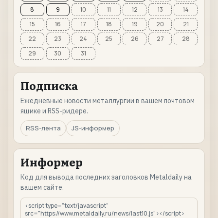
8
9
10
11
12
13
14
15
16
17
18
19
20
21
22
23
24
25
26
27
28
29
30
31
Подписка
Ежедневные новости металлургии в вашем почтовом
ящике и RSS-ридере.
RSS-лента
JS-информер
Информер
Код для вывода последних заголовков Metaldaily на
вашем сайте.