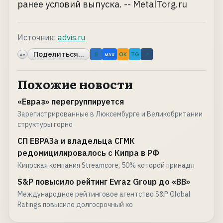
ранее условий выпуска. -- MetalTorg.ru
Источник:
advis.ru
Поделиться...
«»
B
OK
TG
↗
MAX
Похожие новости
«Евраз» перегруппируется
Зарегистрированные в Люксембурге и Великобритании
структуры горно
СП ЕВРАЗа и владельца СГМК
редомицилировалось с Кипра в РФ
Кипрская компания Streamcore, 50% которой принадл
S&P повысило рейтинг Evraz Group до «BB»
Международное рейтинговое агентство S&P Global
Ratings повысило долгосрочный ко