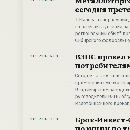
Металлоторг
19.05.2016
14:07
сегодня прет
Т.Малова, генеральный 
в своем выступлении на
региональный сбыт", пр
Сибирского федерально
ВЗПС провел 
19.05.2016
14:00
потребителя
Сегодня состоялась ко
применения высоколеги
Владимирским заводом п
руководители ВЗПС обс
малотоннажного произв
Брок-Инвест-
19.05.2016
13:50
позиции по т