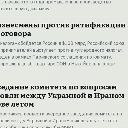
 с начала этого года промышленное производство
ложительную динамику.
изнесмены против ратификации
оговора
налога» обойдется России в $100 млрд Российский союз
принимателей выступает против «углеродного налога»,
ден в рамках Парижского соглашения по климату.
 прошло в штаб-квартире ООН в Нью-Йорке в конце
седание комитета по вопросам
овли между Украиной и Ираном
еве летом
оворились провести очередное заседание комитета по
вли между Украиной и Ираном в июле-августе этого
я в сообщении пресс-службы МЭРТ.