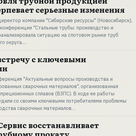
овля трубной продукцией
ерпевает серьезные изменения
директор компании "Сибирские ресурсы" (Новосибирск),
 конференции "Стальные трубы: производство и
оанализировала ситуацию на спотовом рынке труб
го округа.…
встречу с ключевыми
ми
нференция "Актуальные вопросы производства и
рованных сварочных материалов", организованная
рецизионных сплавов (ВЗПС). В ходе ее работы
удили со своими ключевыми потребителями проблемы
одства сварочных материалов…
Сервис восстанавливает
рубному прокату