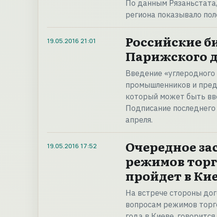
По данным Рязаньстата,
региона показывало по
Российские б
19.05.2016
21:01
Парижского д
Введение «углеродного 
промышленников и пред
который может быть вве
Подписание последнего
апреля.
Очередное за
19.05.2016
17:52
режимов торг
пройдет в Ки
На встрече стороны дог
вопросам режимов торго
года в Киеве, говоритс