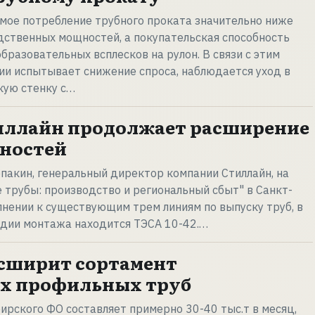
мое потребление трубного проката значительно ниже
ственных мощностей, а покупательская способность
бразовательных всплесков на рулон. В связи с этим
ии испытывает снижение спроса, наблюдается уход в
нкую стенку с…
иллайн продолжает расширение
ностей
епакин, генеральный директор компании Стиллайн, на
трубы: производство и региональный сбыт" в Санкт-
олнении к существующим трем линиям по выпуску труб, в
адии монтажа находится ТЭСА 10-42.…
сширит сортамент
х профильных труб
ирского ФО составляет примерно 30-40 тыс.т в месяц,