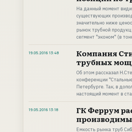
На данный момент види
существующих производ
значительно ниже ценоо
рынок трубной продукц
сегмент "эконом" (в то
Компания Ст
19.05.2016
13:48
трубных мощ
Об этом рассказал Н.Ст
конференции "Стальные 
Петербурге. Так, в доп
настоящий момент в ст
ГК Феррум ра
19.05.2016
13:18
производимы
Емкость рынка труб Сиб