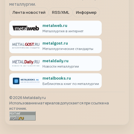
металлургии.
Лента новостей
RSS/XML
Информер
metalweb.ru
Металлургия в интернет
metalgost.ru
Металлургические стандарты
metaldaily.ru
Новости металлургии
metalbooks.ru
Библиотека книг по металлургии
©
2026
Metaldaily.ru
Использование материалов допускается при ссылке на
источник.