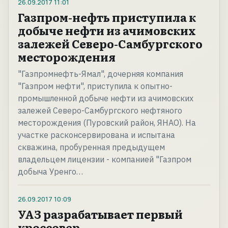
26.09.2017
11:01
Газпром-нефть приступила к
добыче нефти из ачимовских
залежей Северо-Самбургского
месторождения
"Газпромнефть-Ямал", дочерняя компания
"Газпром нефти", приступила к опытно-
промышленной добыче нефти из ачимовских
залежей Северо-Самбургского нефтяного
месторождения (Пуровский район, ЯНАО). На
участке расконсервирована и испытана
скважина, пробуренная предыдущем
владельцем лицензии - компанией "Газпром
добыча Уренго…
26.09.2017
10:09
УАЗ разрабатывает первый
кроссовер