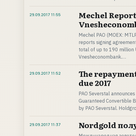
Mechel Report
29.09.2017
11:55
Vnesheconom
Mechel PAO (MOEX: MTLR; 
reports signing agreemen
total of up to 190 million 
Vnesheconombank.…
The repayment
29.09.2017
11:52
due 2017
PAO Severstal announces
Guaranteed Convertible B
by PAO Severstal. Holdgro
Nordgold пол
29.09.2017
11:37
Международная золотод