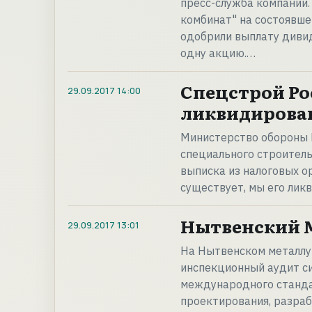
пресс-служба компании
комбинат" на состоявш
одобрили выплату дивид
одну акцию.…
Спецстрой Ро
29.09.2017
14:00
ликвидирова
Министерство обороны 
специального строитель
выписка из налоговых ор
существует, мы его лик
Нытвенский 
29.09.2017
13:01
На Нытвенском металлу
инспекционный аудит с
международного станда
проектирования, разраб