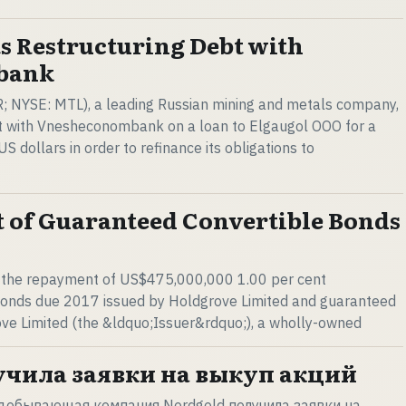
s Restructuring Debt with
bank
NYSE: MTL), a leading Russian mining and metals company,
t with Vnesheconombank on a loan to Elgaugol OOO for a
US dollars in order to refinance its obligations to
 of Guaranteed Convertible Bonds
 the repayment of US$475,000,000 1.00 per cent
onds due 2017 issued by Holdgrove Limited and guaranteed
ve Limited (the &ldquo;Issuer&rdquo;), a wholly-owned
учила заявки на выкуп акций
обывающая компания Nordgold получила заявки на