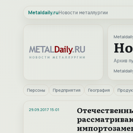
Metaldaily.ru
Новости металлургии
Metaldaily
Но
Архив п
Metaldaily
Персоны
Предприятия
География
Продук
Отечественны
29.09.2017
15:01
рассматрива
импортозаме