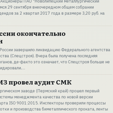
. Акционеры ПАО "Новолипецкий металлургический
емся 29 сентября внеочередном общем собрании
ендов за 2 квартал 2017 года в размере 3,20 руб. на
ссии окончательно
н
России завершило ликвидацию Федерального агентства
ства (Спецстроя). Вчера была получена последняя
ганов, де-факто это означает, что Спецстроя больше не
видировали.…
МЗ провел аудит СМК
ргическом заводе (Пермский край) прошел первый
истемы менеджмента качества по новой версии
рта ISO 9001:2015. Инспекторы проверили процессы
отки и производства биметаллического проката, ленты