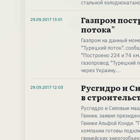
стальной холоднокатано
Газпром пост
29.09.2017
13:01
потока"
Газпром на данный мом
"Турецкий поток", сообщ
"Построено 224 и 74 км. 
газопровод "Турецкий п
через Украину.…
Русгидро и С
29.09.2017
12:03
в строительст
Русгидро и Силовые маш
Гвинее, заявил президе
Гвинеи Альфой Конде. "
компании готовы подкл
гвинейских энергообъек