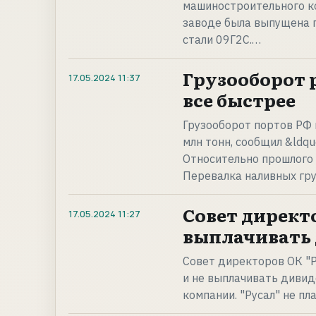
машиностроительного ко
заводе была выпущена п
стали 09Г2С.…
Грузооборот 
17.05.2024
11:37
все быстрее
Грузооборот портов РФ в
млн тонн, сообщил &ldqu
Относительно прошлого 
Перевалка наливных груз
Совет директ
17.05.2024
11:27
выплачивать 
Совет директоров ОК "Р
и не выплачивать дивид
компании. "Русал" не п