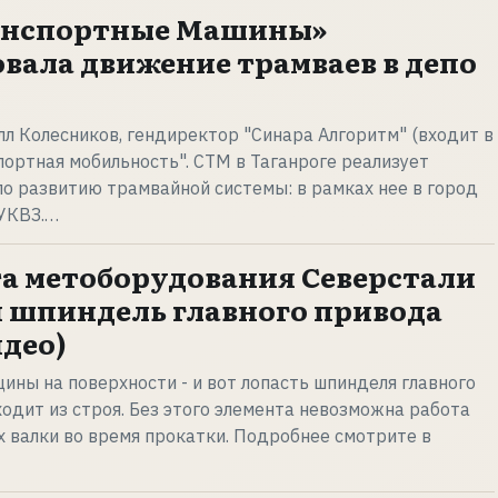
ранспортные Машины»
вала движение трамваев в депо
лл Колесников, гендиректор "Синара Алгоритм" (входит в
портная мобильность". СТМ в Таганроге реализует
о развитию трамвайной системы: в рамках нее в город
 УКВЗ.…
та метоборудования Северстали
 шпиндель главного привода
идео)
щины на поверхности - и вот лопасть шпинделя главного
одит из строя. Без этого элемента невозможна работа
 валки во время прокатки. Подробнее смотрите в