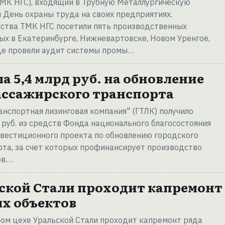
МК НГС), входящий в Трубную Металлургическую
 День охраны труда на своих предприятиях.
ства ТМК НГС посетили пять производственных
х в Екатеринбурге, Нижневартовске, Новом Уренгое,
где провели аудит системы промы…
 5,4 млрд руб. на обновление
ассажирского транспорта
анспортная лизинговая компания" (ГТЛК) получило
 руб. из средств Фонда национального благосостояния
вестиционного проекта по обновлению городского
та, за счет которых профинансирует производство
ов.…
ской Стали проходит капремонт
х объектов
ом цехе Уральской Стали проходит капремонт ряда