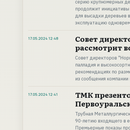
серию крупномерных дер
продолжит инициативы 
для высадки деревьев в
эксплуатацию одноврем
Совет директ
17.05.2024
12:48
рассмотрит во
Совет директоров "Нори
палладия и высокосортн
рекомендациях по разме
из сообщения компании
ТМК презенто
17.05.2024
12:41
Первоуральск
Трубная Металлургичес
90-летию входящего в е
Премьерные показы про