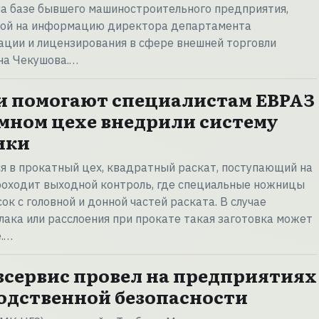
на базе бывшего машиностроительного предприятия,
кой на информацию директора департамента
ции и лицензирования в сфере внешней торговли
на Чекушова.…
и помогают специалистам ЕВРАЗ
мном цехе внедрили систему
ики
я в прокатный цех, квадратный раскат, поступающий на
проходит выходной контроль, где специальные ножницы
к с головной и донной частей раската. В случае
лака или расслоения при прокате такая заготовка может
е.…
сервис провел на предприятиях
одственной безопасности