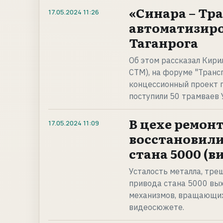
«Синара – Т
17.05.2024
11:26
автоматизиро
Таганрога
Об этом рассказал Кири
СТМ), на форуме "Транс
концессионный проект п
поступили 50 трамваев
В цехе ремон
17.05.2024
11:09
восстановили
стана 5000 (в
Усталость металла, тре
привода стана 5000 вых
механизмов, вращающих
видеосюжете.