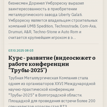
бизнесмен Доринел Умбрэреску выразил
заинтересованность в приобретении
металлургического завода Liberty Galati.
Умбрэреску является владельцем строительных
компаний UMB Spedition, Technostrade, Com-Axa,
Drumuri, A&R, Techno-Stone и Auto Rom и
считается крупнейшим игроком в э…
03.10.2025
08:03
Курс - развитие (видеосюжет о
работе конференции
"Трубы-2025")
Трубная Металлургическая Компания стала
одним из организаторов XXVI Международной
научно-практической конференции
"Трубы-2025" в Волгоградской области.
Площадкой для проведения встречи более 200
специалистов отрасли стал ВТЗ.…