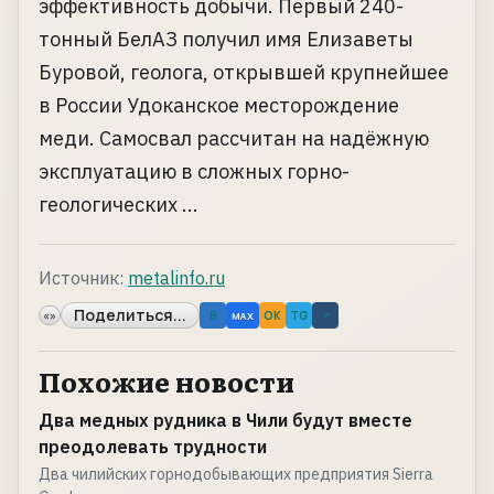
эффективность добычи. Первый 240-
тонный БелАЗ получил имя Елизаветы
Буровой, геолога, открывшей крупнейшее
в России Удоканское месторождение
меди. Самосвал рассчитан на надёжную
эксплуатацию в сложных горно-
геологических ...
Источник:
metalinfo.ru
Поделиться...
«»
B
OK
TG
↗
MAX
Похожие новости
Два медных рудника в Чили будут вместе
преодолевать трудности
Два чилийских горнодобывающих предприятия Sierra