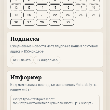
5
6
7
8
9
10
11
12
13
14
15
16
17
18
19
20
21
22
23
24
25
26
27
28
29
30
Подписка
Ежедневные новости металлургии в вашем почтовом
ящике и RSS-ридере.
RSS-лента
JS-информер
Информер
Код для вывода последних заголовков Metaldaily на
вашем сайте.