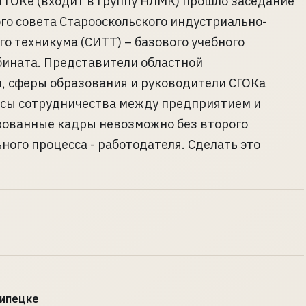
 ГОКе (входит в Группу НЛМК) прошло заседание
о совета Старооскольского индустриально-
го техникума (СИТТ) – базового учебного
ината. Представители областной
, сферы образования и руководители СГОКа
осы сотрудничества между предприятием и
рованные кадры невозможно без второго
ного процесса - работодателя. Сделать это
Липецке