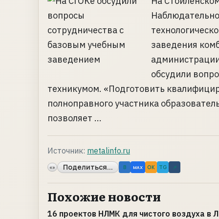
На Стойленском
Наблюдательног
технологическо
заведения комб
администрации
обсудили вопр
техникумом. «Подготовить квалифици
полноправного участника образователь
позволяет ...
Источник:
metalinfo.ru
Поделиться...
«»
B
OK
TG
↗
MAX
Похожие новости
16 проектов НЛМК для чистого воздуха в 