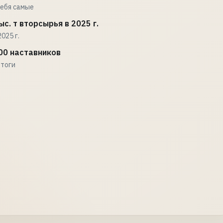
себя самые
с. т вторсырья в 2025 г.
025 г.
00 наставников
итоги